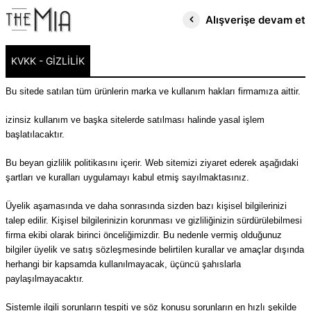
Alışverişe devam et
KVKK - GIZLILIK
Bu sitede satılan tüm ürünlerin marka ve kullanım hakları firmamıza aittir.
izinsiz kullanım ve başka sitelerde satılması halinde yasal işlem
başlatılacaktır.
Bu beyan gizlilik politikasını içerir. Web sitemizi ziyaret ederek aşağıdaki
şartları ve kuralları uygulamayı kabul etmiş sayılmaktasınız.
Üyelik aşamasında ve daha sonrasında sizden bazı kişisel bilgilerinizi
talep edilir. Kişisel bilgilerinizin korunması ve gizliliğinizin sürdürülebilmesi
firma ekibi olarak birinci önceliğimizdir. Bu nedenle vermiş olduğunuz
bilgiler üyelik ve satış sözleşmesinde belirtilen kurallar ve amaçlar dışında
herhangi bir kapsamda kullanılmayacak, üçüncü şahıslarla
paylaşılmayacaktır.
Sistemle ilgili sorunların tespiti ve söz konusu sorunların en hızlı şekilde